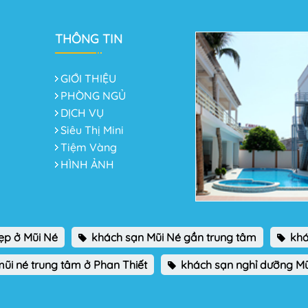
THÔNG TIN
GIỚI THIỆU
PHÒNG NGỦ
DỊCH VỤ
Siêu Thị Mini
Tiệm Vàng
HÌNH ẢNH
ẹp ở Mũi Né
khách sạn Mũi Né gần trung tâm
khá
ũi né trung tâm ở Phan Thiết
khách sạn nghỉ dưỡng Mũ