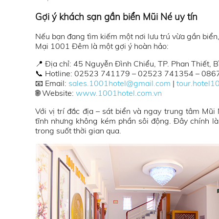
Gợi ý khách sạn gần biển Mũi Né uy tín
Nếu bạn đang tìm kiếm một nơi lưu trú vừa gần biển
Mại 1001 Đêm là một gợi ý hoàn hảo:
📍 Địa chỉ: 45 Nguyễn Đình Chiểu, TP. Phan Thiết, 
📞 Hotline: 02523 741179 – 02523 741354 – 086
📧 Email:
sales.1001hotel@gmail.com
|
tour.hotel
🌐 Website:
www.1001hotel.com.vn
Với vị trí đắc địa – sát biển và ngay trung tâm 
tĩnh nhưng không kém phần sôi động. Đây chính l
trong suốt thời gian qua.