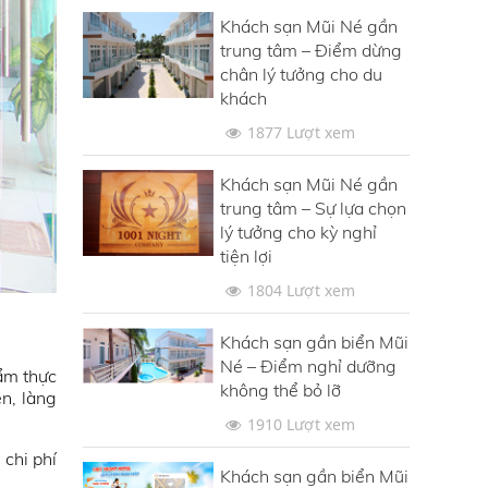
Khách sạn Mũi Né gần
trung tâm – Điểm dừng
chân lý tưởng cho du
khách
1877 Lượt xem
Khách sạn Mũi Né gần
trung tâm – Sự lựa chọn
lý tưởng cho kỳ nghỉ
tiện lợi
1804 Lượt xem
Khách sạn gần biển Mũi
Né – Điểm nghỉ dưỡng
 ẩm thực
không thể bỏ lỡ
ên, làng
1910 Lượt xem
 chi phí
Khách sạn gần biển Mũi