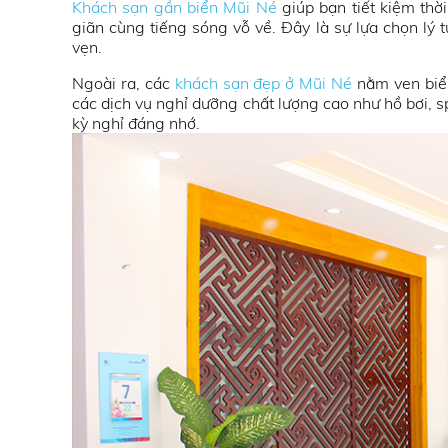
Khách sạn gần biển Mũi Né
giúp bạn tiết kiệm thờ
giãn cùng tiếng sóng vỗ về. Đây là sự lựa chọn lý
vẹn.
Ngoài ra, các
khách sạn đẹp ở Mũi Né
nằm ven biển
các dịch vụ nghỉ dưỡng chất lượng cao như hồ bơi, 
kỳ nghỉ đáng nhớ.