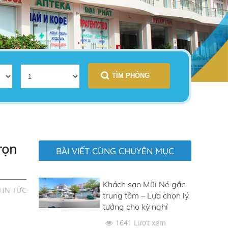
rọn
BÀI VIẾT CÙNG CHUYÊN MỤC
Khách sạn Mũi Né gần
TIN TỨC
trung tâm – Lựa chọn lý
tưởng cho kỳ nghỉ
1641 Lượt xem