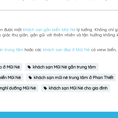
họn được một
khách sạn gần biển Mũi Né
lý tưởng. Không chỉ g
 giác thư giãn, gần gũi với thiên nhiên và tận hưởng không k
n trung tâm
hoặc các
khách sạn đẹp ở Mũi Né
có view biển, 
p ở Mũi Né
khách sạn Mũi Né gần trung tâm
biển Mũi Né
khách sạn mũi né trung tâm ở Phan Thiết
nghỉ dưỡng Mũi Né
khách sạn Mũi Né cho gia đình