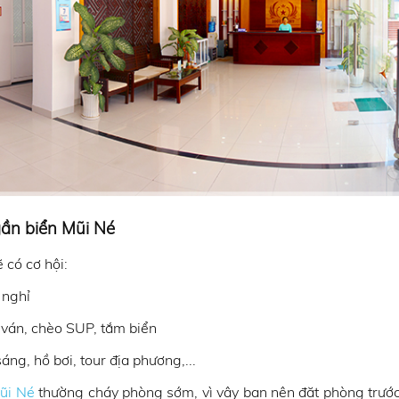
gần biển Mũi Né
ẽ có cơ hội:
 nghỉ
 ván, chèo SUP, tắm biển
áng, hồ bơi, tour địa phương,...
ũi Né
thường cháy phòng sớm, vì vậy bạn nên đặt phòng trước 