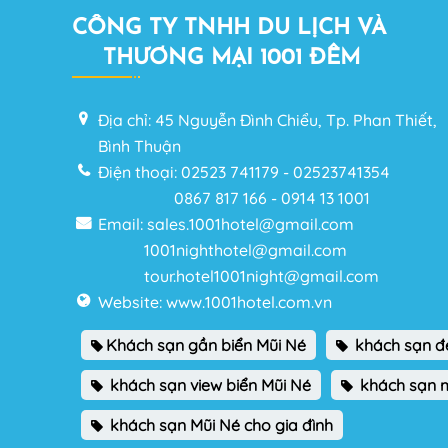
CÔNG TY TNHH DU LỊCH VÀ
THƯƠNG MẠI 1001 ĐÊM
Địa chỉ: 45 Nguyễn Đình Chiểu, Tp. Phan Thiết,
Bình Thuận
Điện thoại: 02523 741179 - 02523741354
0867 817 166 - 0914 13 1001
Email: sales.1001hotel@gmail.com
1001nighthotel@gmail.com
tour.hotel1001night@gmail.com
Website: www.1001hotel.com.vn
Khách sạn gần biển Mũi Né
khách sạn đ
khách sạn view biển Mũi Né
khách sạn m
khách sạn Mũi Né cho gia đình