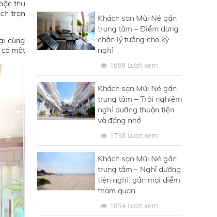
oặc thư
ch trọn
Khách sạn Mũi Né gần
trung tâm – Điểm dừng
chân lý tưởng cho kỳ
ại cùng
nghỉ
n có một
1699 Lượt xem
Khách sạn Mũi Né gần
trung tâm – Trải nghiệm
nghỉ dưỡng thuận tiện
và đáng nhớ
1738 Lượt xem
Khách sạn Mũi Né gần
trung tâm – Nghỉ dưỡng
tiện nghi, gần mọi điểm
tham quan
1854 Lượt xem