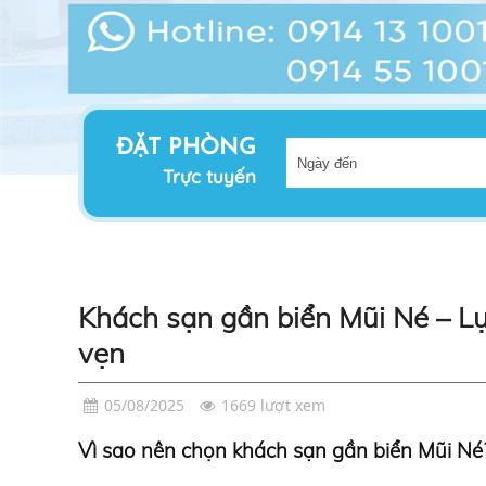
ĐẶT PHÒNG
Trực tuyến
Khách sạn gần biển Mũi Né – L
vẹn
05/08/2025
1669 lượt xem
Vì sao nên chọn khách sạn gần biển Mũi Né