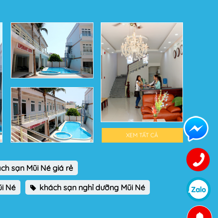
XEM TẤT CẢ
ch sạn Mũi Né giá rẻ
i Né
khách sạn nghỉ dưỡng Mũi Né