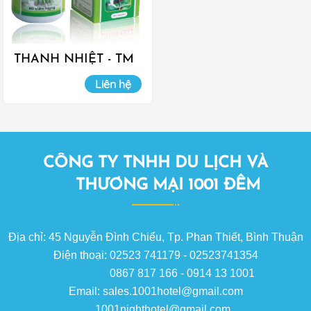
THANH NHIỆT - TM
Liên hệ
CÔNG TY TNHH DU LỊCH VÀ
THƯƠNG MẠI 1001 ĐÊM
Địa chỉ: 45 Nguyễn Đình Chiểu, Tp. Phan Thiết, Bình Thuận
Điện thoại: 02523 741179 - 02523741354
0867 817 166 - 0914 13 1001
Email: sales.1001hotel@gmail.com
1001nighthotel@gmail.com