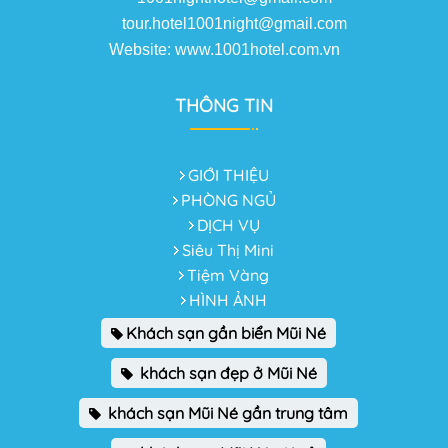
tour.hotel1001night@gmail.com
Website: www.1001hotel.com.vn
THÔNG TIN
GIỚI THIỆU
PHÒNG NGỦ
DỊCH VỤ
Siêu Thị Mini
Tiệm Vàng
HÌNH ẢNH
Khách sạn gần biển Mũi Né
khách sạn đẹp ở Mũi Né
khách sạn Mũi Né gần trung tâm