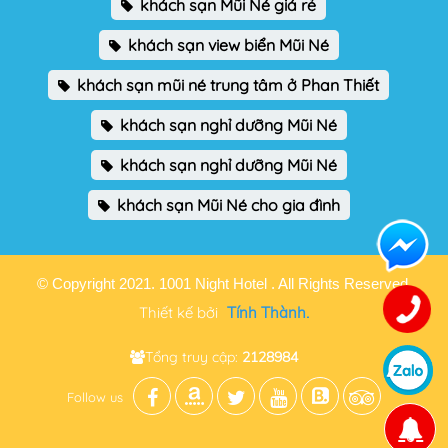
khách sạn Mũi Né giá rẻ
khách sạn view biển Mũi Né
khách sạn mũi né trung tâm ở Phan Thiết
khách sạn nghỉ dưỡng Mũi Né
khách sạn nghỉ dưỡng Mũi Né
khách sạn Mũi Né cho gia đình
© Copyright 2021. 1001 Night Hotel . All Rights Reserved.
Thiết kế bởi
Tính Thành.
Tổng truy cập:
2128984
Follow us