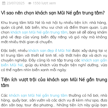
23/07/2025
1550 lượt xem
Vì sao nên chọn khách sạn Mũi Né gần trung tâm?
Khu trung tâm Mũi Né là nơi hội tụ nhiều tiện ích: nhà hàng,
quán cà phê, bãi biển, khu vui chơi và điểm tham quan. Lựa
chọn
khách sạn Mũi Né gần trung tâm
, bạn sẽ dễ dàng khám
phá vẻ đẹp của vùng biển đầy nắng và gió này mà không
mất nhiều thời gian di chuyển.
Đặc biệt, nhiều
khách sạn đẹp ở Mũi Né
được xây dựng tại vị
trí trung tâm với thiết kế tinh tế, nội thất hiện đại và dịch vụ
chuyên nghiệp. Đây cũng là nơi tập trung các
khách sạn gần
biển Mũi Né
, giúp du khách vừa thuận tiện nghỉ dưỡng, vừa
có thể ngắm nhìn biển xanh mỗi ngày.
Tiện ích vượt trội của khách sạn Mũi Né gần trung
tâm
Các
khách sạn Mũi Né gần trung tâm
thường có hồ bơi, nhà
hàng, quầy bar, sân vườn và các dịch vụ đi kèm như spa, đưa
đón sân bay, tour địa phương… Những tiện ích này giúp bạn