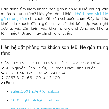
Bạn đang tìm kiếm khách sạn gần biển Mũi Né nhưng vẫn
muốn ở trung tâm? Hãy yên tâm! Nhiều
khách sạn Mũi Né
gần trung tâm
chỉ cách bãi biển vài bước chân. Đây là điều
khiến du khách đánh giá cao vì có thể kết hợp vừa nghỉ
dưỡng, vừa tắm biển, vừa khám phá địa phương mà không
tốn nhiều thời gian hay chi phí di chuyển.
Liên hệ đặt phòng tại khách sạn Mũi Né gần trung
tâm:
CÔNG TY TNHH DU LỊCH VÀ THƯƠNG MẠI 1001 ĐÊM
📍 45 Nguyễn Đình Chiểu, TP. Phan Thiết, Bình Thuận
📞 02523 741179 – 02523 741354
📱 0867 817 166 – 0914 13 1001
📧 Email:
sales.1001hotel@gmail.com
1001nighthotel@gmail.com
tour.hotel1001night@gmail.com