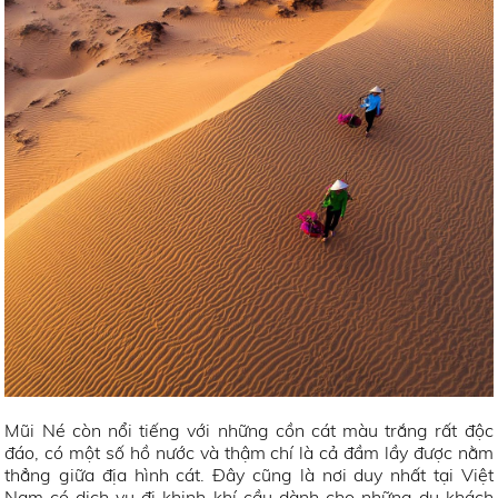
Mũi Né còn nổi tiếng với những cồn cát màu trắng rất độc
đáo, có một số hồ nước và thậm chí là cả đầm lầy được nằm
thẳng giữa địa hình cát. Đây cũng là nơi duy nhất tại Việt
Nam có dịch vụ đi khinh khí cầu dành cho những du khách