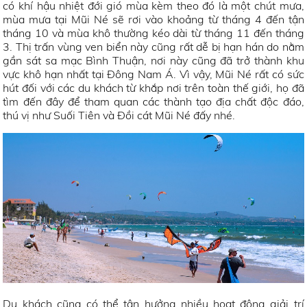
có khí hậu nhiệt đới gió mùa kèm theo đó là một chút mưa,
mùa mưa tại Mũi Né sẽ rơi vào khoảng từ tháng 4 đến tận
tháng 10 và mùa khô thường kéo dài từ tháng 11 đến tháng
3. Thị trấn vùng ven biển này cũng rất dễ bị hạn hán do nằm
gần sát sa mạc Bình Thuận, nơi này cũng đã trở thành khu
vực khô hạn nhất tại Đông Nam Á. Vì vậy, Mũi Né rất có sức
hút đối với các du khách từ khắp nơi trên toàn thế giới, họ đã
tìm đến đây để tham quan các thành tạo địa chất độc đáo,
thú vị như Suối Tiên và Đồi cát Mũi Né đấy nhé.
Du khách cũng có thể tận hưởng nhiều hoạt động giải trí