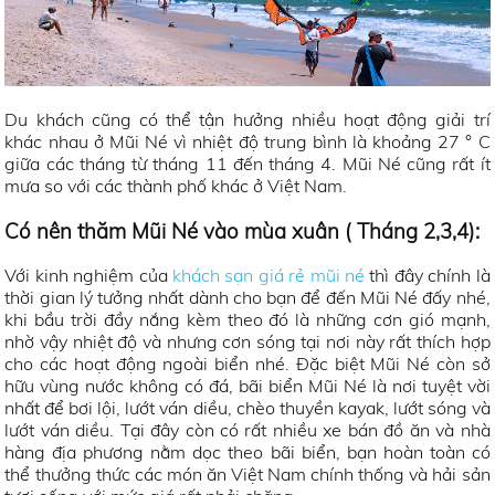
Du khách cũng có thể tận hưởng nhiều hoạt động giải trí
khác nhau ở Mũi Né vì nhiệt độ trung bình là khoảng 27 ° C
giữa các tháng từ tháng 11 đến tháng 4. Mũi Né cũng rất ít
mưa so với các thành phố khác ở Việt Nam.
Có nên thăm Mũi Né vào mùa xuân ( Tháng 2,3,4):
Với kinh nghiệm của
khách sạn giá rẻ mũi né
thì đây chính là
thời gian lý tưởng nhất dành cho bạn để đến Mũi Né đấy nhé,
khi bầu trời đầy nắng kèm theo đó là những cơn gió mạnh,
nhờ vậy nhiệt độ và nhưng cơn sóng tại nơi này rất thích hợp
cho các hoạt động ngoài biển nhé. Đặc biệt Mũi Né còn sở
hữu vùng nước không có đá, bãi biển Mũi Né là nơi tuyệt vời
nhất để bơi lội, lướt ván diều, chèo thuyền kayak, lướt sóng và
lướt ván diều. Tại đây còn có rất nhiều xe bán đồ ăn và nhà
hàng địa phương nằm dọc theo bãi biển, bạn hoàn toàn có
thể thưởng thức các món ăn Việt Nam chính thống và hải sản