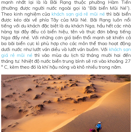
mạnh nhất lại là là Bãi Rạng thuộc phường Hàm Tiến
(thường được người nước ngoài gọi là “Bãi biển Mũi Né”).
Theo kinh nghiệm của
khách sạn giá rẻ mũi né
thì bãi biển
được kéo dài về phía Tây của Mũi Né. Bãi Rạng luôn nổi
tiếng với du khách đặc biệt là du khách Nga, hầu hết các nhà
hàng tại đây đều có biển hiệu, tên và thực đơn bằng tiếng
Nga đấy nhé. Với những cơn gió biển thổi mạnh sẽ khiến cả
ba bãi biển cực kì phù hợp cho các môn thể thao hoạt động
dưới nước như lướt ván diều và lướt ván buồm. Với
khách sạn
giá rẻ mũi né
thì vào mùa du lịch từ tháng mười hai đến
tháng tư. Nhiệt độ nước biển trung bình sẽ rơi vào khoảng 27
° C, kèm theo đó là khí hậu nóng và khô nhiều trong năm.