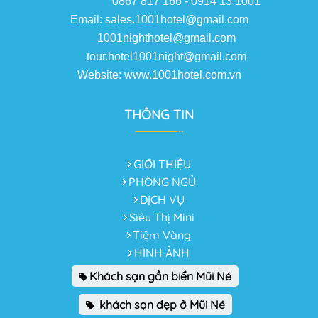
0867 817 166 - 0914 13 1001
Email: sales.1001hotel@gmail.com
1001nighthotel@gmail.com
tour.hotel1001night@gmail.com
Website: www.1001hotel.com.vn
THÔNG TIN
GIỚI THIỆU
PHÒNG NGỦ
DỊCH VỤ
Siêu Thị Mini
Tiệm Vàng
HÌNH ẢNH
Khách sạn gần biển Mũi Né
khách sạn đẹp ở Mũi Né