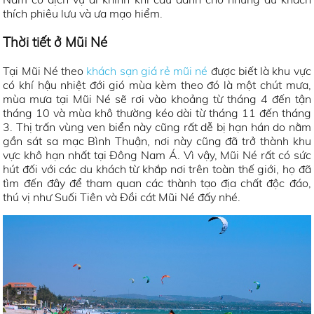
thích phiêu lưu và ưa mạo hiểm.
Thời tiết ở Mũi Né
Tại Mũi Né theo
khách sạn giá rẻ mũi né
được biết là khu vực
có khí hậu nhiệt đới gió mùa kèm theo đó là một chút mưa,
mùa mưa tại Mũi Né sẽ rơi vào khoảng từ tháng 4 đến tận
tháng 10 và mùa khô thường kéo dài từ tháng 11 đến tháng
3. Thị trấn vùng ven biển này cũng rất dễ bị hạn hán do nằm
gần sát sa mạc Bình Thuận, nơi này cũng đã trở thành khu
vực khô hạn nhất tại Đông Nam Á. Vì vậy, Mũi Né rất có sức
hút đối với các du khách từ khắp nơi trên toàn thế giới, họ đã
tìm đến đây để tham quan các thành tạo địa chất độc đáo,
thú vị như Suối Tiên và Đồi cát Mũi Né đấy nhé.