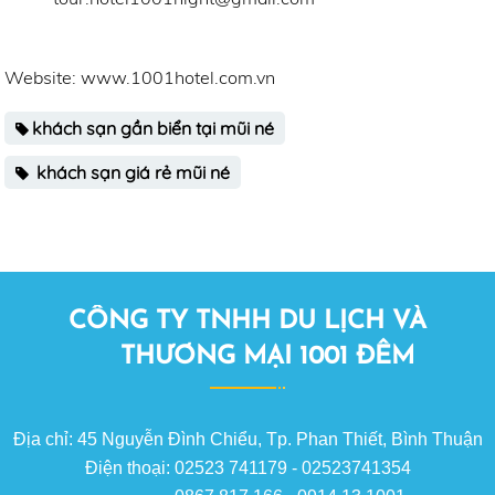
Website: www.1001hotel.com.vn
khách sạn gần biển tại mũi né
khách sạn giá rẻ mũi né
CÔNG TY TNHH DU LỊCH VÀ
THƯƠNG MẠI 1001 ĐÊM
Địa chỉ: 45 Nguyễn Đình Chiểu, Tp. Phan Thiết, Bình Thuận
Điện thoại: 02523 741179 - 02523741354