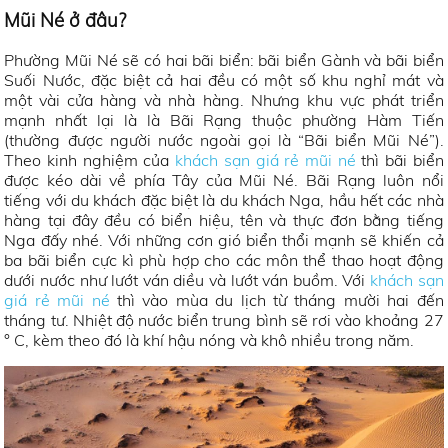
Mũi Né ở đâu?
Phường Mũi Né sẽ có hai bãi biển: bãi biển Gành và bãi biển
Suối Nước, đặc biệt cả hai đều có một số khu nghỉ mát và
một vài cửa hàng và nhà hàng. Nhưng khu vực phát triển
mạnh nhất lại là là Bãi Rạng thuộc phường Hàm Tiến
(thường được người nước ngoài gọi là “Bãi biển Mũi Né”).
Theo kinh nghiệm của
khách sạn giá rẻ mũi né
thì bãi biển
được kéo dài về phía Tây của Mũi Né. Bãi Rạng luôn nổi
tiếng với du khách đặc biệt là du khách Nga, hầu hết các nhà
hàng tại đây đều có biển hiệu, tên và thực đơn bằng tiếng
Nga đấy nhé. Với những cơn gió biển thổi mạnh sẽ khiến cả
ba bãi biển cực kì phù hợp cho các môn thể thao hoạt động
dưới nước như lướt ván diều và lướt ván buồm. Với
khách sạn
giá rẻ mũi né
thì vào mùa du lịch từ tháng mười hai đến
tháng tư. Nhiệt độ nước biển trung bình sẽ rơi vào khoảng 27
° C, kèm theo đó là khí hậu nóng và khô nhiều trong năm.