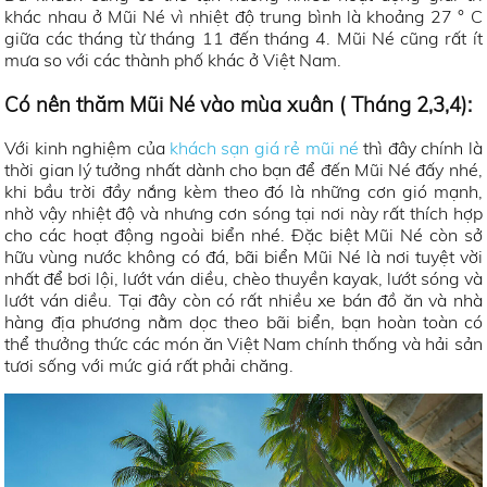
khác nhau ở Mũi Né vì nhiệt độ trung bình là khoảng 27 ° C
giữa các tháng từ tháng 11 đến tháng 4. Mũi Né cũng rất ít
mưa so với các thành phố khác ở Việt Nam.
Có nên thăm Mũi Né vào mùa xuân ( Tháng 2,3,4):
Với kinh nghiệm của
khách sạn giá rẻ mũi né
thì đây chính là
thời gian lý tưởng nhất dành cho bạn để đến Mũi Né đấy nhé,
khi bầu trời đầy nắng kèm theo đó là những cơn gió mạnh,
nhờ vậy nhiệt độ và nhưng cơn sóng tại nơi này rất thích hợp
cho các hoạt động ngoài biển nhé. Đặc biệt Mũi Né còn sở
hữu vùng nước không có đá, bãi biển Mũi Né là nơi tuyệt vời
nhất để bơi lội, lướt ván diều, chèo thuyền kayak, lướt sóng và
lướt ván diều. Tại đây còn có rất nhiều xe bán đồ ăn và nhà
hàng địa phương nằm dọc theo bãi biển, bạn hoàn toàn có
thể thưởng thức các món ăn Việt Nam chính thống và hải sản
tươi sống với mức giá rất phải chăng.