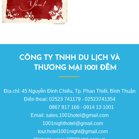
CÔNG TY TNHH DU LỊCH VÀ
THƯƠNG MẠI 1001 ĐÊM
Địa chỉ: 45 Nguyễn Đình Chiểu, Tp. Phan Thiết, Bình Thuận
Điện thoại: 02523 741179 - 02523741354
0867 817 166 - 0914 13 1001
Email: sales.1001hotel@gmail.com
1001nighthotel@gmail.com
tour.hotel1001night@gmail.com