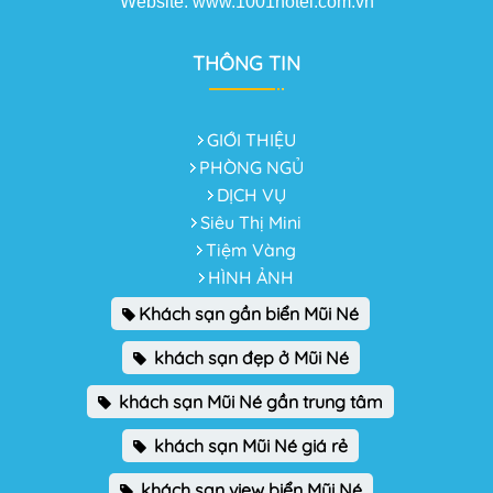
Website: www.1001hotel.com.vn
THÔNG TIN
GIỚI THIỆU
PHÒNG NGỦ
DỊCH VỤ
Siêu Thị Mini
Tiệm Vàng
HÌNH ẢNH
Khách sạn gần biển Mũi Né
khách sạn đẹp ở Mũi Né
khách sạn Mũi Né gần trung tâm
khách sạn Mũi Né giá rẻ
khách sạn view biển Mũi Né