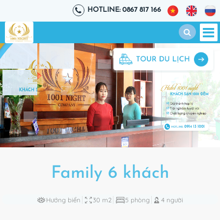
HOTLINE: 0867 817 166
Family 6 khách
Hướng biển
30 m2
5 phòng
4 người