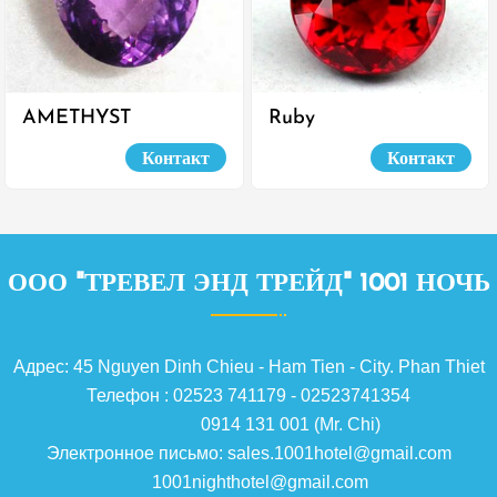
AMETHYST
Ruby
Контакт
Контакт
ООО "ТРЕВЕЛ ЭНД ТРЕЙД" 1001 НОЧЬ
Адрес: 45 Nguyen Dinh Chieu - Ham Tien - City. Phan Thiet
Телефон : 02523 741179 - 02523741354
0914 131 001 (Mr. Chi)
Электронное письмо: sales.1001hotel@gmail.com
1001nighthotel@gmail.com