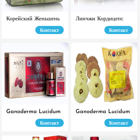
Корейский Женьшень
Линчжи Кордицепс
И Экстракт Пантов
Pocheon 50G X 5
Контакт
Контакт
Оленя Мягкие
Капсулы
Ganoderma Lucidum
Ganoderma Lucidum
Экстракт 50G X 5
Контакт
Контакт