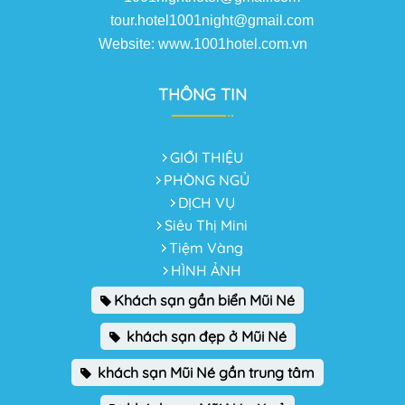
tour.hotel1001night@gmail.com
Website: www.1001hotel.com.vn
THÔNG TIN
GIỚI THIỆU
PHÒNG NGỦ
DỊCH VỤ
Siêu Thị Mini
Tiệm Vàng
HÌNH ẢNH
Khách sạn gần biển Mũi Né
khách sạn đẹp ở Mũi Né
khách sạn Mũi Né gần trung tâm