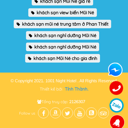
khách sạn Mũi Né giá rẻ
khách sạn view biển Mũi Né
khách sạn mũi né trung tâm ở Phan Thiết
khách sạn nghỉ dưỡng Mũi Né
khách sạn nghỉ dưỡng Mũi Né
khách sạn Mũi Né cho gia đình
© Copyright 2021. 1001 Night Hotel . All Rights Reserved.
Thiết kế bởi
Tính Thành.
Tổng truy cập:
2126307
Follow us