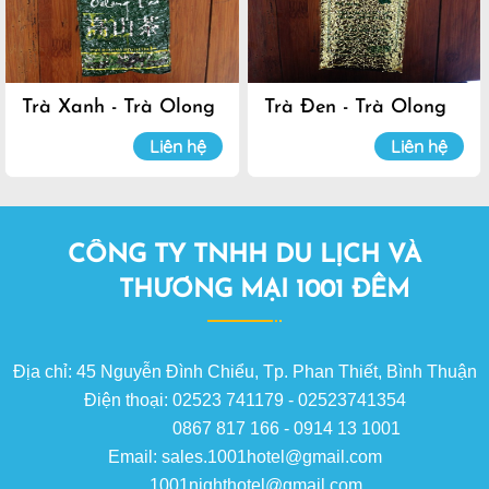
Trà Xanh - Trà Olong
Trà Đen - Trà Olong
Đà Lạt
Đà Lạt
Liên hệ
Liên hệ
CÔNG TY TNHH DU LỊCH VÀ
THƯƠNG MẠI 1001 ĐÊM
Địa chỉ: 45 Nguyễn Đình Chiểu, Tp. Phan Thiết, Bình Thuận
Điện thoại: 02523 741179 - 02523741354
0867 817 166 - 0914 13 1001
Email: sales.1001hotel@gmail.com
1001nighthotel@gmail.com