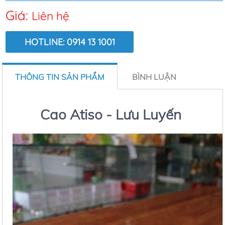
Giá:
Liên hệ
HOTLINE: 0914 13 1001
LƯỢT XEM:
10113
THÔNG TIN SẢN PHẨM
BÌNH LUẬN
Cao Atiso - Lưu Luyến