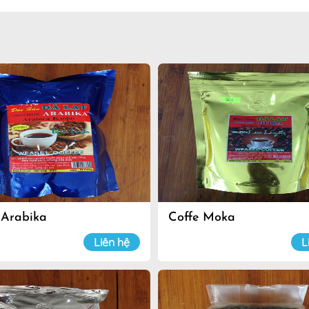
 Arabika
Coffe Moka
Liên hệ
L