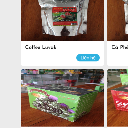
Coffee Luvak
Cà Ph
Liên hệ