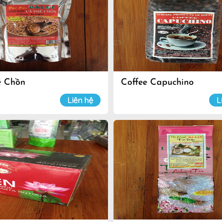
ê Chồn
Coffee Capuchino
Liên hệ
L