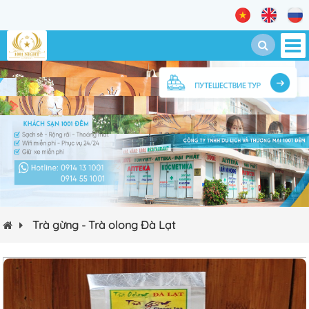
Trà gừng - Trà olong Đà Lạt