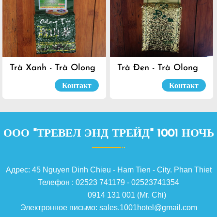
Trà Xanh - Trà Olong
Trà Đen - Trà Olong
Đà Lạt
Đà Lạt
Контакт
Контакт
ООО "ТРЕВЕЛ ЭНД ТРЕЙД" 1001 НОЧЬ
Адрес: 45 Nguyen Dinh Chieu - Ham Tien - City. Phan Thiet
Телефон : 02523 741179 - 02523741354
0914 131 001 (Mr. Chi)
Электронное письмо: sales.1001hotel@gmail.com