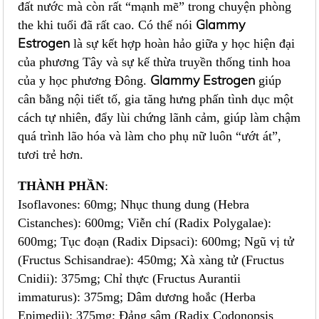
đất nước mà còn rất “mạnh mẽ” trong chuyện phòng
Glammy
the khi tuổi đã rất cao. Có thể nói
Estrogen
là sự kết hợp hoàn hảo giữa y học hiện đại
của phương Tây và sự kế thừa truyền thống tinh hoa
Glammy Estrogen
của y học phương Đông.
giúp
cân bằng nội tiết tố, gia tăng hưng phấn tình dục một
cách tự nhiên, đẩy lùi chứng lãnh cảm, giúp làm chậm
quá trình lão hóa và làm cho phụ nữ luôn “ướt át”,
tươi trẻ hơn.
THÀNH PHẦN
:
Isoflavones: 60mg; Nhục thung dung (Hebra
Cistanches): 600mg; Viễn chí (Radix Polygalae):
600mg; Tục đoạn (Radix Dipsaci): 600mg; Ngũ vị tử
(Fructus Schisandrae): 450mg; Xà xàng tử (Fructus
Cnidii): 375mg; Chỉ thực (Fructus Aurantii
immaturus): 375mg; Dâm dương hoắc (Herba
Epimedii): 375mg; Đảng sâm (Radix Codonopsis