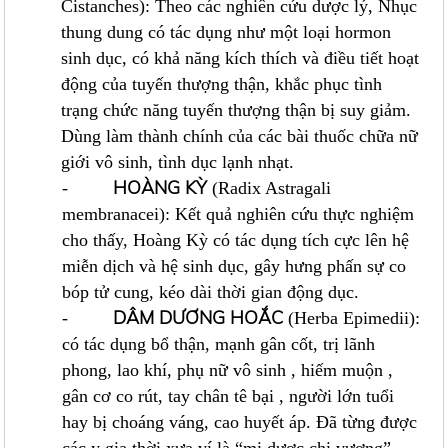
Cistanches): Theo các nghiên cứu dược lý, Nhục
thung dung có tác dụng như một loại hormon
sinh dục, có khả năng kích thích và điều tiết hoạt
động của tuyến thượng thận, khắc phục tình
trạng chức năng tuyến thượng thận bị suy giảm.
Dùng làm thành chính của các bài thuốc chữa nữ
giới vô sinh, tình dục lạnh nhạt.
HOÀNG KỲ
-
(Radix Astragali
membranacei): Kết quả nghiên cứu thực nghiệm
cho thấy, Hoàng Kỳ có tác dụng tích cực lên hệ
miễn dịch và hệ sinh dục, gây hưng phấn sự co
bóp tử cung, kéo dài thời gian động dục.
DÂM DƯƠNG HOẮC
-
(Herba Epimedii):
có tác dụng bổ thận, mạnh gân cốt, trị lãnh
phong, lao khí, phụ nữ vô sinh , hiếm muộn ,
gân cơ co rút, tay chân tê bại , người lớn tuổi
hay bị choáng váng, cao huyết áp. Đã từng được