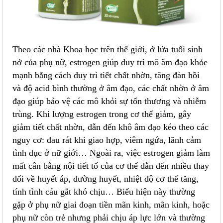
Theo các nhà Khoa học trên thế giới, ở lứa tuổi sinh
nở của phụ nữ, estrogen giúp duy trì mô âm đạo khỏe
mạnh bằng cách duy trì tiết chất nhờn, tăng đàn hồi
và độ acid bình thường ở âm đạo, các chất nhờn ở âm
đạo giúp bảo vệ các mô khỏi sự tổn thương và nhiễm
trùng. Khi lượng estrogen trong cơ thể giảm, gây
giảm tiết chất nhờn, dẫn đến khô âm đạo kéo theo các
nguy cơ: đau rát khi giao hợp, viêm ngứa, lãnh cảm
tình dục ở nữ giới… Ngoài ra, việc estrogen giảm làm
mất cân bằng nội tiết tố của cơ thể dẫn đến nhiều thay
đổi về huyết áp, đường huyết, nhiệt độ cơ thể tăng,
tính tình cáu gắt khó chịu… Biểu hiện này thường
gặp ở phụ nữ giai đoạn tiền mãn kinh, mãn kinh, hoặc
phụ nữ còn trẻ nhưng phải chịu áp lực lớn và thường