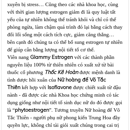
xuyên bị stress… Cũng theo các nhà khoa học, cùng
với thời gian lượng estrogen giảm đi là quy luật tất
yếu của tự nhiên không thể tránh khỏi và chỉ có thể
phòng ngừa, làm chậm quá trình đó lại bằng cách thay
đổi lối sống một cách tích cực, giảm căng thẳng…
bên cạnh đó chúng ta có thể bổ sung estrogen tự nhiên
để giúp cân bằng lượng nội tiết tố cơ thể.
Glammy Estrogen
Viên nang
với các thành phần
nguyên liệu 100% từ thiên nhiên có xuất xứ từ bài
Thốc Kê Hoàn
thuốc cổ phương
được mệnh danh là
Nữ hoàng đế Võ Tắc
tình dược hồi xuân của
Thiên
Isoflavone
kết hợp với
được chiết xuất từ đậu
nành - đã được các nhà Khoa học chứng minh có tác
dụng giống như nội tiết tố sinh dục nữ do đó được gọi
phytoestrogen
là “
”. Tương truyền Nữ hoàng đế Võ
Tắc Thiên - người phụ nữ phong kiến Trung Hoa đầy
quyền lực, không chỉ tài giỏi xuất chúng trong cai trị