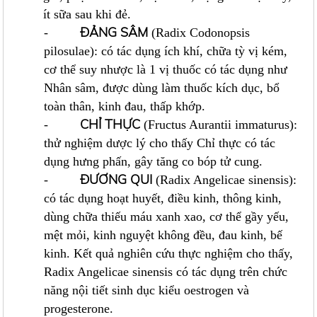
ít sữa sau khi đẻ.
ĐẢNG SÂM
-
(Radix Codonopsis
pilosulae): có tác dụng ích khí, chữa tỳ vị kém,
cơ thể suy nhược là 1 vị thuốc có tác dụng như
Nhân sâm, được dùng làm thuốc kích dục, bổ
toàn thân, kinh đau, thấp khớp.
CHỈ THỰC
-
(Fructus Aurantii immaturus):
thử nghiệm dược lý cho thấy Chỉ thực có tác
dụng hưng phấn, gây tăng co bóp tử cung.
ĐƯƠNG QUI
-
(Radix Angelicae sinensis):
có tác dụng hoạt huyết, điều kinh, thông kinh,
dùng chữa thiếu máu xanh xao, cơ thể gầy yếu,
mệt mỏi, kinh nguyệt không đều, đau kinh, bế
kinh. Kết quả nghiên cứu thực nghiệm cho thấy,
Radix Angelicae sinensis có tác dụng trên chức
năng nội tiết sinh dục kiểu oestrogen và
progesterone.