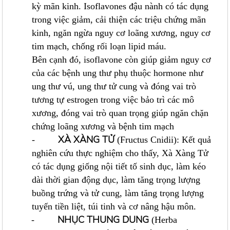
kỳ mãn kinh. Isoflavones đậu nành có tác dụng
trong việc giảm, cải thiện các triệu chứng mãn
kinh, ngăn ngừa nguy cơ loãng xương, nguy cơ
tim mạch, chống rối loạn lipid máu.
Bên cạnh đó, isoflavone còn giúp giảm nguy cơ
của các bệnh ung thư phụ thuộc hormone như
ung thư vú, ung thư tử cung và đóng vai trò
tương tự estrogen trong việc bảo trì các mô
xương, đóng vai trò quan trọng giúp ngăn chặn
chứng loãng xương và bệnh tim mạch
XÀ XÀNG TỬ
-
(Fructus Cnidii): Kết quả
nghiên cứu thực nghiệm cho thấy, Xà Xàng Tử
có tác dụng giống nội tiết tố sinh dục, làm kéo
dài thời gian động dục, làm tăng trọng lượng
buồng trứng và tử cung, làm tăng trọng lượng
tuyến tiền liệt, túi tinh và cơ nâng hậu môn.
NHỤC THUNG DUNG
-
(Herba