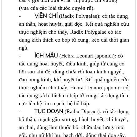
các y gia thời xưa ví là “mị dược chi vương”
(vua của các loài thuốc quyến rũ).
VIỄN CHÍ
-
(Radix Polygalae): có tác dụng
an thần, hoạt huyết, giải độc. Kết quả nghiên cứu
thực nghiệm cho thấy, Radix Polygalae có tác
dụng kích thích co bóp tử cung, kéo dài thời gian
ngủ.
ÍCH MẪU
-
(Hebra Leonuri japonici): có
tác dụng hoạt huyết, điều kinh, giúp tử cung co
hồi sau khi đẻ, dùng chữa rối loạn kinh nguyệt,
đau bụng kinh, khí huyết hư. Kết quả nghiên cứu
thực nghiệm cho thấy, Hebra Leonuri japonici có
tác dụng kích thích co bóp tử cung, tác dụng tích
cực lên hệ tim mạch, hệ hô hấp.
TỤC ĐOẠN
-
(Radix Dipsaci): có tác dụng
bổ thận, mạnh gân xương, hành huyết, chỉ huyết,
an thai, dùng làm thuốc bổ, chữa đau lưng, mỏi
gối, phụ nữ khí hư, bạch đới, động thai dọa sẩy,