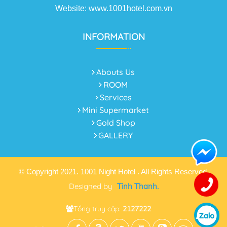
Website: www.1001hotel.com.vn
INFORMATION
Abouts Us
ROOM
Services
Mini Supermarket
Gold Shop
GALLERY
© Copyright 2021. 1001 Night Hotel . All Rights Reserved.
Designed by
Tinh Thanh.
Tổng truy cập:
2127222