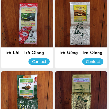
Trà Lài - Trà Olong
Trà Gừng - Trà Olong
Đà Lạt
Đà Lạt
Contact
Contact