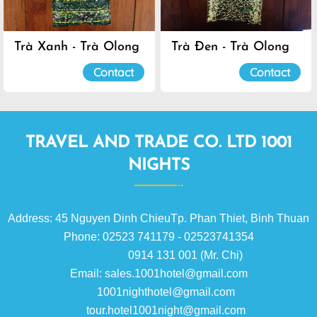
Trà Xanh - Trà Olong
Trà Đen - Trà Olong
Đà Lạt
Đà Lạt
Contact
Contact
TRAVEL AND TRADE CO. LTD 1001
NIGHTS
Address: 45 Nguyen Dinh ChieuTp. Phan Thiet, Binh Thuan
Phone: 02523 741179 - 02523741354
0914 131 001 (Mr. Chi)
Email: sales.1001hotel@gmail.com
1001nighthotel@gmail.com
tour.hotel1001night@gmail.com