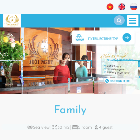
Family
Sea view
30 m2
5 room
4 guest