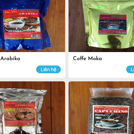
 Arabika
Coffe Moka
Liên hệ
L