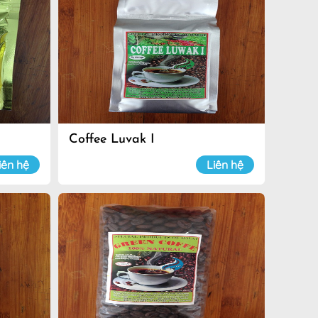
Coffee Luvak I
iên hệ
Liên hệ