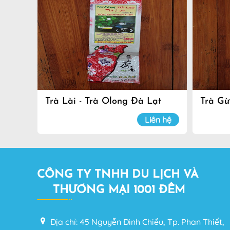
Trà Lài - Trà Olong Đà Lạt
Trà Gừ
Liên hệ
CÔNG TY TNHH DU LỊCH VÀ
THƯƠNG MẠI 1001 ĐÊM
Địa chỉ: 45 Nguyễn Đình Chiểu, Tp. Phan Thiết,