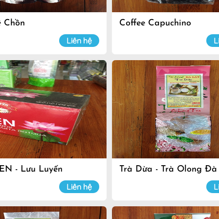
ê Chồn
Coffee Capuchino
Liên hệ
L
EN - Lưu Luyến
Trà Dừa - Trà Olong Đà
Liên hệ
L