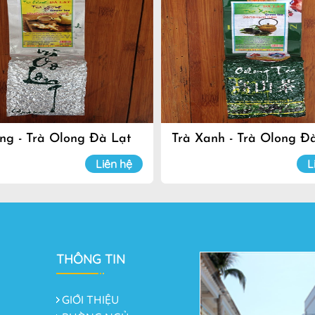
ng - Trà Olong Đà Lạt
Trà Xanh - Trà Olong Đ
Liên hệ
L
THÔNG TIN
GIỚI THIỆU