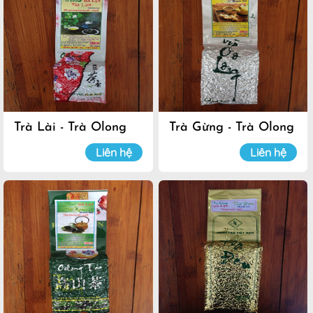
Trà Lài - Trà Olong
Trà Gừng - Trà Olong
Đà Lạt
Đà Lạt
Liên hệ
Liên hệ