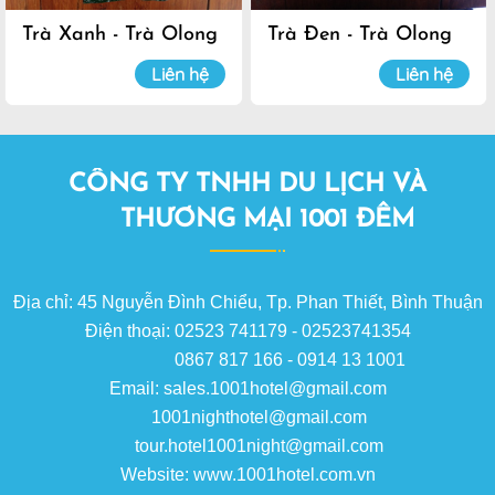
Trà Xanh - Trà Olong
Trà Đen - Trà Olong
Đà Lạt
Đà Lạt
Liên hệ
Liên hệ
CÔNG TY TNHH DU LỊCH VÀ
THƯƠNG MẠI 1001 ĐÊM
Địa chỉ: 45 Nguyễn Đình Chiểu, Tp. Phan Thiết, Bình Thuận
Điện thoại: 02523 741179 - 02523741354
0867 817 166 - 0914 13 1001
Email: sales.1001hotel@gmail.com
1001nighthotel@gmail.com
tour.hotel1001night@gmail.com
Website: www.1001hotel.com.vn