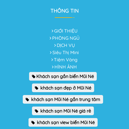
THÔNG TIN
GIỚI THIỆU
PHÒNG NGỦ
DỊCH VỤ
Siêu Thị Mini
Tiệm Vàng
HÌNH ẢNH
Khách sạn gần biển Mũi Né
khách sạn đẹp ở Mũi Né
khách sạn Mũi Né gần trung tâm
khách sạn Mũi Né giá rẻ
khách sạn view biển Mũi Né