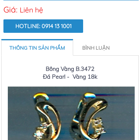
Giá:
Liên hệ
HOTLINE: 0914 13 1001
LƯỢT XEM:
7645
THÔNG TIN SẢN PHẨM
BÌNH LUẬN
Bông Vàng B.3472
Đá Pearl - Vàng 18k