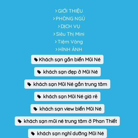
GIỚI THIỆU
PHÒNG NGỦ
DỊCH VỤ
Siêu Thị Mini
Tiệm Vàng
HÌNH ẢNH
Khách sạn gần biển Mũi Né
khách sạn đẹp ở Mũi Né
khách sạn Mũi Né gần trung tâm
khách sạn Mũi Né giá rẻ
khách sạn view biển Mũi Né
khách sạn mũi né trung tâm ở Phan Thiết
khách sạn nghỉ dưỡng Mũi Né