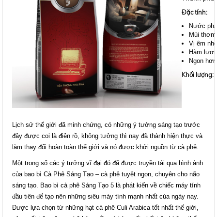
Đặc tính:
Nước pha
Mùi thơm 
Vị êm nhẹ
Hàm lượn
Ngon hơn 
Khối lượng:
B
Lịch sử thế giới đã minh chứng, có những ý tưởng sáng tạo trước
đây được coi là điên rồ, không tưởng thì nay đã thành hiện thực và
làm thay đổi hoàn toàn thế giới và nó được khởi nguồn từ cà phê.
Một trong số các ý tưởng vĩ đại đó đã được truyền tải qua hình ảnh
của bao bì Cà Phê Sáng Tạo – cà phê tuyệt ngon, chuyên cho não
sáng tạo. Bao bì cà phê Sáng Tạo 5 là phát kiến về chiếc máy tính
đầu tiên để tạo nên những siêu máy tính mạnh nhất của ngày nay.
Được lựa chọn từ những hạt cà phê Culi Arabica tốt nhất thế giới,