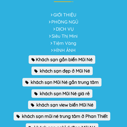
GIỚI THIỆU
PHÒNG NGỦ
DỊCH VỤ
Siêu Thị Mini
Tiệm Vàng
HÌNH ẢNH
Khách sạn gần biển Mũi Né
khách sạn đẹp ở Mũi Né
khách sạn Mũi Né gần trung tâm
khách sạn Mũi Né giá rẻ
khách sạn view biển Mũi Né
khách sạn mũi né trung tâm ở Phan Thiết