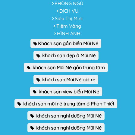
PHÒNG NGỦ
DỊCH VỤ
Siêu Thị Mini
Tiệm Vàng
HÌNH ẢNH
Khách sạn gần biển Mũi Né
khách sạn đẹp ở Mũi Né
khách sạn Mũi Né gần trung tâm
khách sạn Mũi Né giá rẻ
khách sạn view biển Mũi Né
khách sạn mũi né trung tâm ở Phan Thiết
khách sạn nghỉ dưỡng Mũi Né
khách sạn nghỉ dưỡng Mũi Né