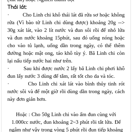
Thái lát:
· Cho Linh chi khô thái lát đã rửa sơ hoặc không
rửa (Vì bào tử Linh chi dùng được) khoảng 20g -->
30g xát lát, vào 2 lít nước và đun sôi rồi để nhỏ lửa
và đun nước khoảng 15phút, sau đó uống nóng hoặc
cho vào tủ lạnh, uống dần trong ngày, có thể thêm
đường hoặc mật ong, táo khô tùy ý. Bã Linh chi còn
lại nấu tiếp nước hai như trên.
· Sau khi được nước 2 lấy bã Linh chi phơi khô
đun lấy nước 3 dùng để tắm, rất tốt cho da và tóc.
· Cho Linh chi xát lát vào bình thủy tinh rót
nước sôi và để một giờ rồi dùng dần trong ngày, cách
này đơn giản hơn.
Hoặc : Cho 50g Linh chi vào ấm đun cùng với
1.000cc nước, đun khoảng 2~3 phút rồi tắt lửa. Để
ngâm như vậy trong vòng 5 phút rồi đun tiếp khoảng