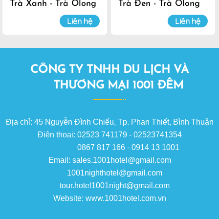
Trà Xanh - Trà Olong
Trà Đen - Trà Olong
Đà Lạt
Đà Lạt
Liên hệ
Liên hệ
CÔNG TY TNHH DU LỊCH VÀ
THƯƠNG MẠI 1001 ĐÊM
Địa chỉ: 45 Nguyễn Đình Chiểu, Tp. Phan Thiết, Bình Thuận
Điện thoại: 02523 741179 - 02523741354
0867 817 166 - 0914 13 1001
Email: sales.1001hotel@gmail.com
1001nighthotel@gmail.com
tour.hotel1001night@gmail.com
Website: www.1001hotel.com.vn