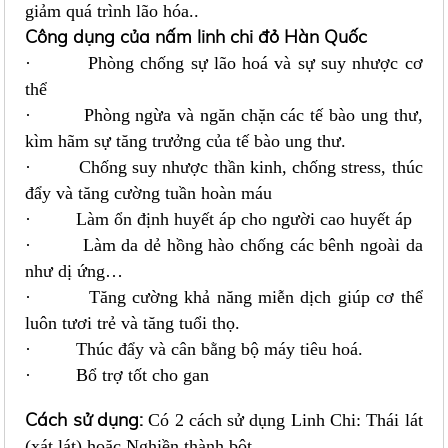
giảm quá trình lão hóa..
Công dụng của nấm linh chi đỏ Hàn Quốc
· Phòng chống sự lão hoá và sự suy nhược cơ
thể
· Phòng ngừa và ngăn chặn các tế bào ung thư,
kìm hãm sự tăng trưởng của tế bào ung thư.
· Chống suy nhược thần kinh, chống stress, thúc
đẩy và tăng cường tuần hoàn máu
· Làm ổn định huyết áp cho người cao huyết áp
· Làm da dẻ hồng hào chống các bênh ngoài da
như dị ứng…
· Tăng cường khả năng miễn dịch giúp cơ thể
luôn tươi trẻ và tăng tuổi thọ.
· Thúc đẩy và cân bằng bộ máy tiêu hoá.
· Bổ trợ tốt cho gan
Cách sử dụng:
Có 2 cách sử dụng Linh Chi: Thái lát
(xát lát) hoặc Nghiền thành bột