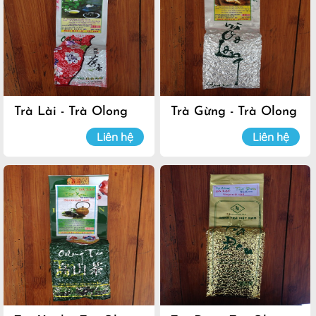
Trà Lài - Trà Olong
Trà Gừng - Trà Olong
Đà Lạt
Đà Lạt
Liên hệ
Liên hệ