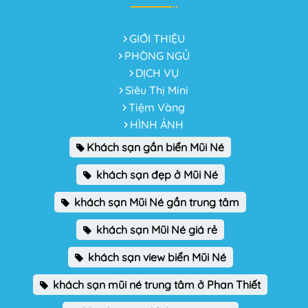
GIỚI THIỆU
PHÒNG NGỦ
DỊCH VỤ
Siêu Thị Mini
Tiệm Vàng
HÌNH ẢNH
Khách sạn gần biển Mũi Né
khách sạn đẹp ở Mũi Né
khách sạn Mũi Né gần trung tâm
khách sạn Mũi Né giá rẻ
khách sạn view biển Mũi Né
khách sạn mũi né trung tâm ở Phan Thiết