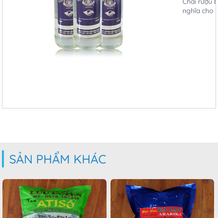
Chai rượu 
nghĩa cho 
SẢN PHẨM KHÁC