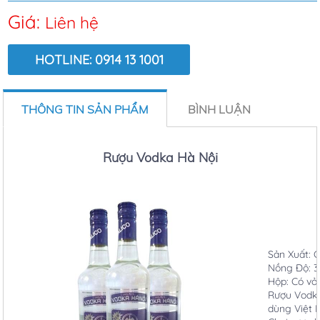
Giá:
Liên hệ
HOTLINE: 0914 13 1001
LƯỢT XEM:
7738
THÔNG TIN SẢN PHẨM
BÌNH LUẬN
Rượu Vodka Hà Nội
Sản Xuất: 
Nồng Độ: 3
Hộp: Có vỏ
Rượu Vodka
dùng Việt 