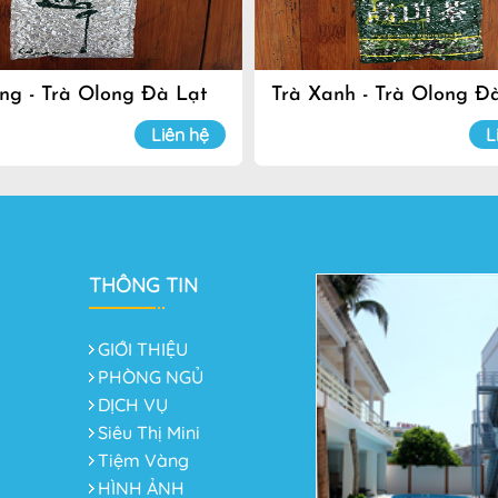
ng - Trà Olong Đà Lạt
Trà Xanh - Trà Olong Đ
Liên hệ
L
THÔNG TIN
GIỚI THIỆU
PHÒNG NGỦ
DỊCH VỤ
Siêu Thị Mini
Tiệm Vàng
HÌNH ẢNH