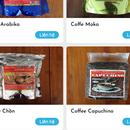
 Arabika
Coffe Moka
Liên hệ
L
ê Chồn
Coffee Capuchino
Liên hệ
L