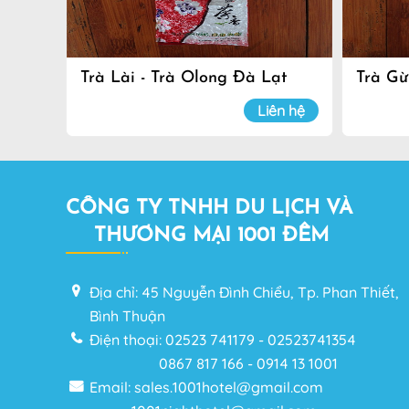
Trà Lài - Trà Olong Đà Lạt
Trà Gừ
Liên hệ
CÔNG TY TNHH DU LỊCH VÀ
THƯƠNG MẠI 1001 ĐÊM
Địa chỉ: 45 Nguyễn Đình Chiểu, Tp. Phan Thiết,
Bình Thuận
Điện thoại: 02523 741179 - 02523741354
0867 817 166 - 0914 13 1001
Email: sales.1001hotel@gmail.com