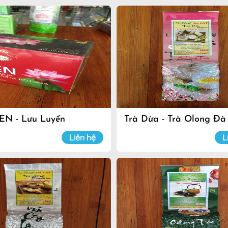
EN - Lưu Luyến
Trà Dừa - Trà Olong Đà
Liên hệ
L