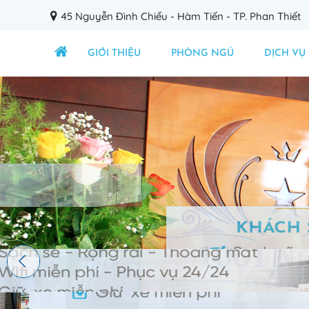
45 Nguyễn Đình Chiểu - Hàm Tiến - TP. Phan Thiết
GIỚI THIỆU
PHÒNG NGỦ
DỊCH VỤ