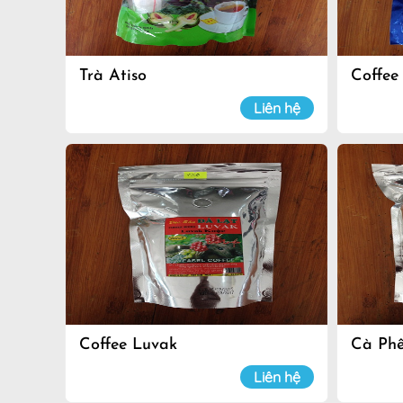
Trà Atiso
Coffee
Liên hệ
Coffee Luvak
Cà Ph
Liên hệ