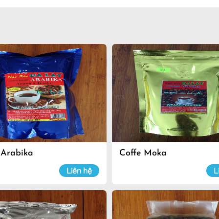
 Arabika
Coffe Moka
Liên hệ
L