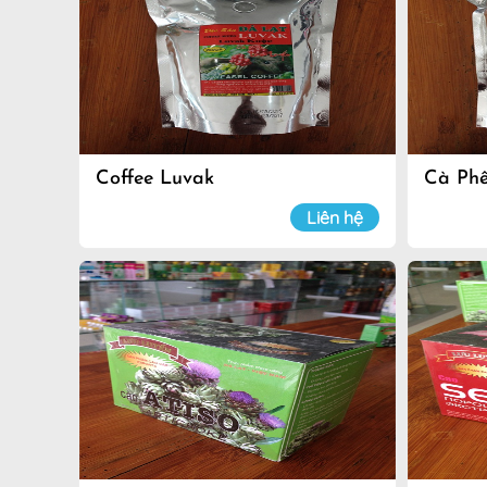
Coffee Luvak
Cà Ph
Liên hệ