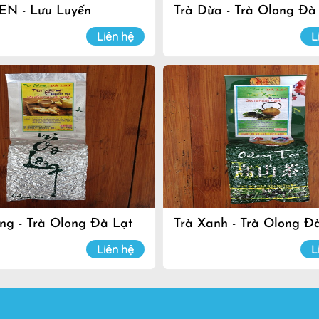
EN - Lưu Luyến
Trà Dừa - Trà Olong Đà
Liên hệ
L
ng - Trà Olong Đà Lạt
Trà Xanh - Trà Olong Đ
Liên hệ
L