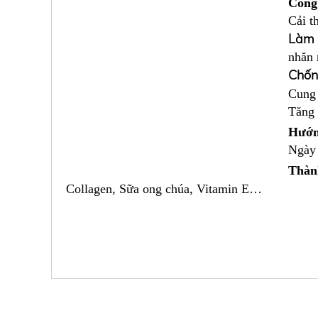
Công
Cải t
Làm 
nhăn 
Chốn
Cung 
Tăng 
Hướn
Ngày 
Thàn
Collagen, Sữa ong chúa, Vitamin E…