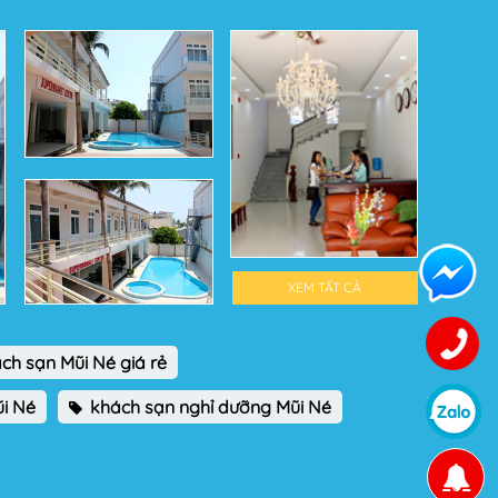
XEM TẤT CẢ
ch sạn Mũi Né giá rẻ
i Né
khách sạn nghỉ dưỡng Mũi Né