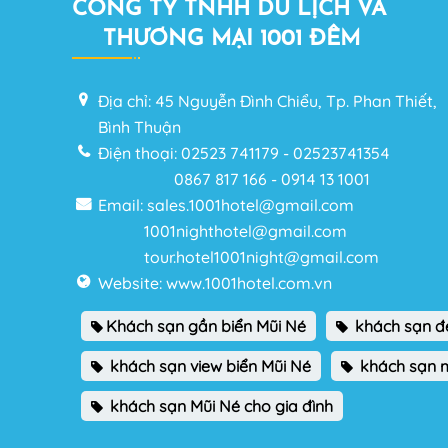
CÔNG TY TNHH DU LỊCH VÀ
THƯƠNG MẠI 1001 ĐÊM
Địa chỉ: 45 Nguyễn Đình Chiểu, Tp. Phan Thiết,
Bình Thuận
Điện thoại: 02523 741179 - 02523741354
0867 817 166 - 0914 13 1001
Email: sales.1001hotel@gmail.com
1001nighthotel@gmail.com
tour.hotel1001night@gmail.com
Website: www.1001hotel.com.vn
Khách sạn gần biển Mũi Né
khách sạn đ
khách sạn view biển Mũi Né
khách sạn m
khách sạn Mũi Né cho gia đình