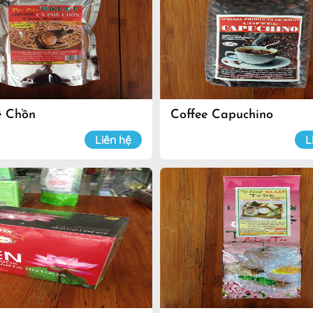
ê Chồn
Coffee Capuchino
Liên hệ
L