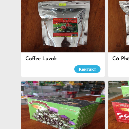
Coffee Luvak
Cà Ph
Контакт