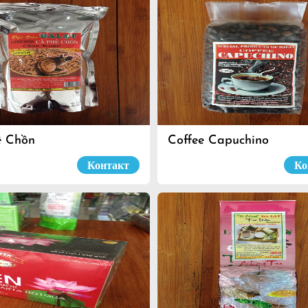
ê Chồn
Coffee Capuchino
Контакт
Ко