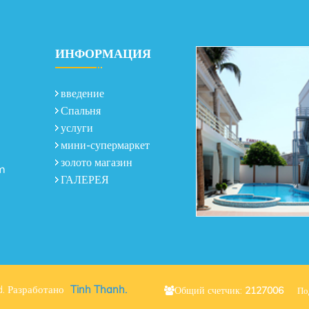
ИНФОРМАЦИЯ
введение
Спальня
услуги
мини-супермаркет
золото магазин
om
ГАЛЕРЕЯ
d.
Разработано
Tinh Thanh.
Общий счетчик:
2127006
По