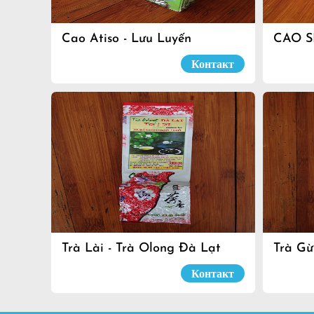
Cao Atiso - Lưu Luyến
CAO S
Контакт
Trà Lài - Trà Olong Đà Lạt
Trà Gừ
Контакт