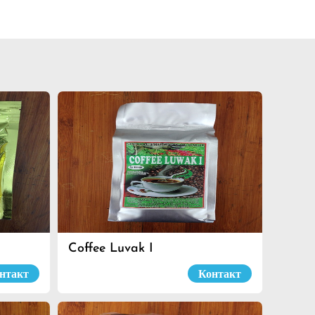
Coffee Luvak I
нтакт
Контакт