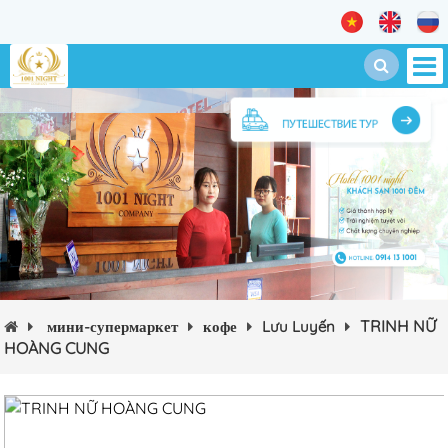
TRINH NỮ
мини-супермаркет
кофе
Lưu Luyến
HOÀNG CUNG