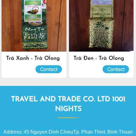
Trà Xanh - Trà Olong
Trà Đen - Trà Olong
Đà Lạt
Đà Lạt
Contact
Contact
TRAVEL AND TRADE CO. LTD 1001
NIGHTS
Address: 45 Nguyen Dinh ChieuTp. Phan Thiet, Binh Thuan