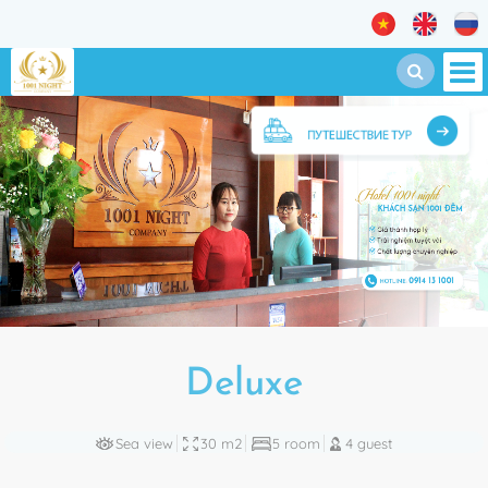
Deluxe
Sea view
30 m2
5 room
4 guest